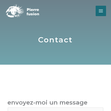
Aller
au
contenu
Contact
envoyez-moi un message
N