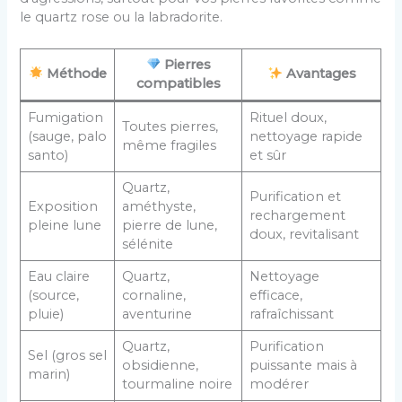
le quartz rose ou la labradorite.
Pierres
Méthode
Avantages
compatibles
Fumigation
Rituel doux,
Toutes pierres,
(sauge, palo
nettoyage rapide
même fragiles
santo)
et sûr
Quartz,
Purification et
Exposition
améthyste,
rechargement
pleine lune
pierre de lune,
doux, revitalisant
sélénite
Eau claire
Quartz,
Nettoyage
(source,
cornaline,
efficace,
pluie)
aventurine
rafraîchissant
Quartz,
Purification
Sel (gros sel
obsidienne,
puissante mais à
marin)
tourmaline noire
modérer