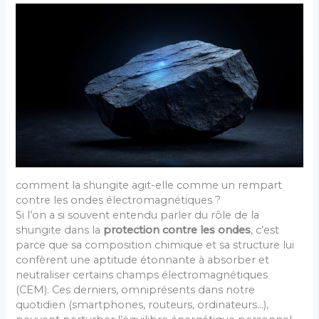
comment la shungite agit-elle comme un rempart
contre les ondes électromagnétiques ?
Si l’on a si souvent entendu parler du rôle de la
shungite dans la
protection contre les ondes
, c’est
parce que sa composition chimique et sa structure lui
confèrent une aptitude étonnante à absorber et
neutraliser certains champs électromagnétiques
(CEM). Ces derniers, omniprésents dans notre
quotidien (smartphones, routeurs, ordinateurs…),