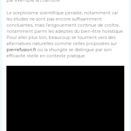
par exemple la chambre
Le scepticisme scientifique persiste, notamment car
les études ne sont pas encore suffisamment
concluantes, mais l’engouement continue de croître,
notamment parmi les adeptes du bien-être holistique.
Pour aller plus loin, beaucoup se tournent vers des
alternatives naturelles comme celles proposées sur
pierrefusion.fr
où la shungite se distingue par son
efficacité réelle en contexte pratique.