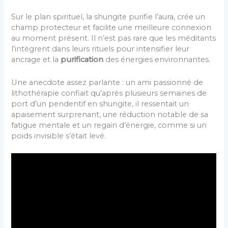
Sur le plan spirituel, la shungite purifie l’aura, crée un
champ protecteur et facilite une meilleure connexion
au moment présent. Il n’est pas rare que les méditants
l’intègrent dans leurs rituels pour intensifier leur
ancrage et la
purification
des énergies environnantes.
Une anecdote assez parlante : un ami passionné de
lithothérapie confiait qu’après plusieurs semaines de
port d’un pendentif en shungite, il ressentait un
apaisement surprenant, une réduction notable de sa
fatigue mentale et un regain d’énergie, comme si un
poids invisible s’était levé.