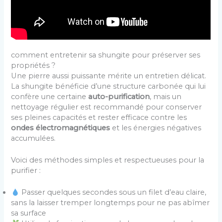
comment entretenir sa shungite pour préserver ses
propriétés ?
Une pierre aussi puissante mérite un entretien délicat.
La shungite bénéficie d’une structure carbonée qui lui
confère une certaine
auto-purification
, mais un
nettoyage régulier est recommandé pour conserver
ses pleines capacités et rester efficace contre les
ondes électromagnétiques
et les énergies négatives
accumulées.
Voici des méthodes simples et respectueuses pour la
purifier :
Passer quelques secondes sous un filet d’eau claire,
sans la laisser tremper longtemps pour ne pas abîmer
sa surface