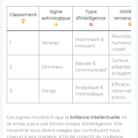
Signe
Type
Attribut
Classement
astrologique
d’intelligence
remarquab
Révolutionn
Visionnaire &
1
Verseau
humaniste,
innovant
créatif
Curieux,
Rapide &
2
Gémeaux
adaptable,
communicatif
polyglotte
Efficace,
Analytique &
3
Vierge
observateur
méthodique
précis
Ces signes montrent que la
brillance intellectuelle
ne
se limite pas à une forme unique d’intelligence. Elle
s’exprime sous divers visages qui contribuent tous,
chacun à leur manière, à l’éclat collectif du zodiaque.