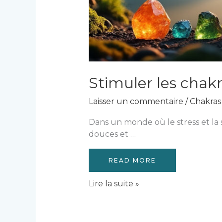
Stimuler les chak
Laisser un commentaire
/
Chakras 
Dans un monde où le stress et l
douces et …
READ MORE
Stimuler
Lire la suite »
les
chakras
grâce