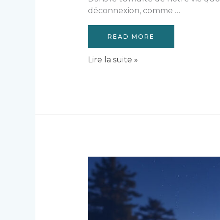
déconnexion, comme …
READ MORE
Chakra
Lire la suite »
couronne
(Sahasrara)
:
spiritualité
et
cristaux