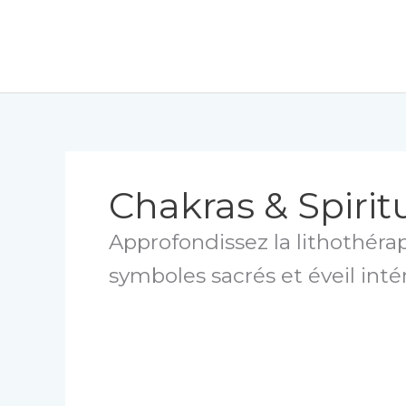
Aller
au
contenu
Chakras & Spiritu
Approfondissez la lithothérap
symboles sacrés et éveil intér