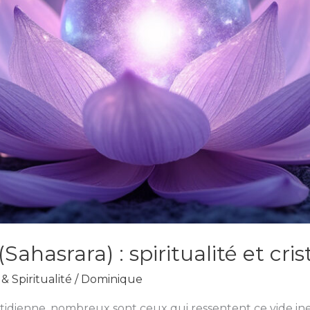
ahasrara) : spiritualité et cri
& Spiritualité
/
Dominique
tidienne, nombreux sont ceux qui ressentent ce vide ine