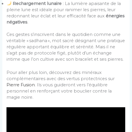
Rechargement lunaire
: La lumière apaisante de la
pleine lune est idéale pour ranimer les pierres, leur
redonnant leur éclat et leur efficacité face aux
énergies
négatives
.
Ces gestes s’inscrivent dans le quotidien comme une
véritable « sadhana », mot sacré désignant une pratique
régulière apportant équilibre et sérénité. Mais il ne
s’agit pas de protocole figé, plutôt d’un échange
intime que l’on cultive avec son bracelet et ses pierres.
Pour aller plus loin, découvrez des minéraux
complémentaires avec des vertus protectrices sur
Pierre Fusion
. Ils vous guideront vers l’équilibre
personnel en renforçant votre bouclier contre la
magie noire.