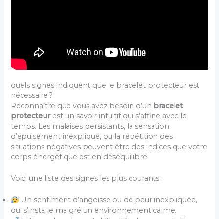
quels signes indiquent que le bracelet protecteur est
nécessaire ?
Reconnaître que vous avez besoin d’un
bracelet
protecteur
est un savoir intuitif qui s’affine avec le
temps. Les malaises persistants, la sensation
d’épuisement inexpliqué, ou la répétition des
situations négatives peuvent être des indices que votre
corps énergétique est en déséquilibre.
Voici une liste des signes les plus courants :
Un sentiment d’angoisse ou de peur inexpliquée,
qui s’installe malgré un environnement calme.