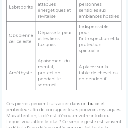
attaques
personnes
Labradorite
énergétiques et
sensibles aux
revitalise
ambiances hostiles
Indispensable
Dépasse la peur
pour
Obsidienne
et les liens
l’introspection et la
œil céleste
toxiques
protection
spirituelle
Apaisement du
mental,
À placer sur la
Améthyste
protection
table de chevet ou
pendant le
en pendentif
sommeil
Ces pierres peuvent s’associer dans un
bracelet
protecteur
afin de conjuguer leurs pouvoirs mystiques.
Mais attention, la clé est d’écouter votre intuition.
Lequel vous attire le plus ? Ce simple geste est souvent
le début d’une défense intérieure qui fait toute la