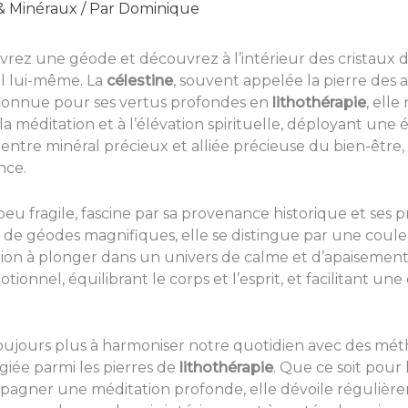
 & Minéraux
/ Par
Dominique
z une géode et découvrez à l’intérieur des cristaux d’
l lui-même. La
célestine
, souvent appelée la pierre des 
 Connue pour ses vertus profondes en
lithothérapie
, elle
 à la méditation et à l’élévation spirituelle, déployant une
 entre minéral précieux et alliée précieuse du bien-être, 
nce.
peu fragile, fascine par sa provenance historique et ses p
 de géodes magnifiques, elle se distingue par une coule
tion à plonger dans un univers de calme et d’apaisement. 
ionnel, équilibrant le corps et l’esprit, et facilitant u
oujours plus à harmoniser notre quotidien avec des mét
giée parmi les pierres de
lithothérapie
. Que ce soit pour 
gner une méditation profonde, elle dévoile régulièrem