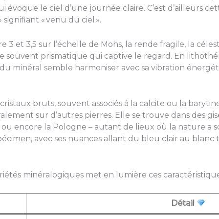
 évoque le ciel d’une journée claire. C’est d’ailleurs cet
» signifiant « venu du ciel ».
e 3 et 3,5 sur l’échelle de Mohs, la rende fragile, la cé
e souvent prismatique qui captive le regard. En lithothér
du minéral semble harmoniser avec sa vibration énergéti
istaux bruts, souvent associés à la calcite ou la barytin
ttéralement sur d’autres pierres. Elle se trouve dans des
 ou encore la Pologne – autant de lieux où la nature a s
pécimen, avec ses nuances allant du bleu clair au blanc 
riétés minéralogiques met en lumière ces caractéristiques
Détail