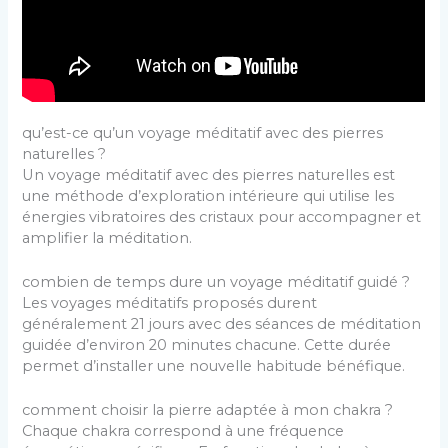
qu’est-ce qu’un voyage méditatif avec des pierres
naturelles ?
Un voyage méditatif avec des pierres naturelles est
une méthode d’exploration intérieure qui utilise les
énergies vibratoires des cristaux pour accompagner et
amplifier la méditation.
combien de temps dure un voyage méditatif guidé ?
Les voyages méditatifs proposés durent
généralement 21 jours avec des séances de méditation
guidée d’environ 20 minutes chacune. Cette durée
permet d’installer une nouvelle habitude bénéfique.
comment choisir la pierre adaptée à mon chakra ?
Chaque chakra correspond à une fréquence