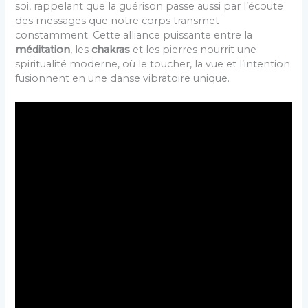
soi, rappelant que la guérison passe aussi par l’écoute
des messages que notre corps transmet
constamment. Cette alliance puissante entre la
méditation
, les
chakras
et les pierres nourrit une
spiritualité moderne, où le toucher, la vue et l’intention
fusionnent en une danse vibratoire unique.