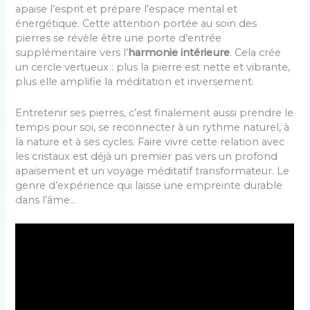
apaise l’esprit et prépare l’espace mental et
énergétique. Cette attention portée au soin des
pierres se révèle être une porte d’entrée
supplémentaire vers l’
harmonie intérieure
. Cela crée
un cercle vertueux : plus la pierre est nette et vibrante,
plus elle amplifie la méditation et inversement.
Entretenir ses pierres, c’est finalement aussi prendre le
temps pour soi, se reconnecter à un rythme naturel, à
la nature et à ses cycles. Faire vivre cette relation avec
les cristaux est déjà un premier pas vers un profond
apaisement et un voyage méditatif transformateur. Le
genre d’expérience qui laisse une empreinte durable
dans l’âme…