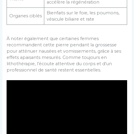
accélère la régénération
Bienfaits sur le foie, les poumons,
Organes ciblés
vésicule biliaire et rate
À noter également que certaines femmes
recommandent cette pierre pendant la grossesse
pour atténuer nausées et vomissements, grâce à ses
effets apaisants mesurés. Comme toujours en
lithothérapie, l’écoute attentive du corps et d’un
professionnel de santé restent essentielles.