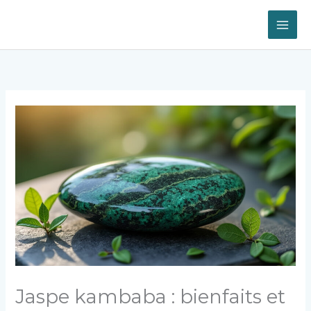
Aller
au
contenu
Jaspe kambaba : bienfaits et