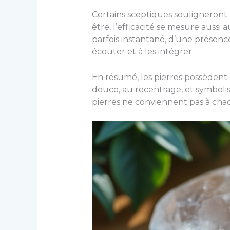
Certains sceptiques souligneront l
être, l’efficacité se mesure aussi
parfois instantané, d’une présenc
écouter et à les intégrer.
En résumé, les pierres possèdent c
douce, au recentrage, et symbolisen
pierres ne conviennent pas à cha