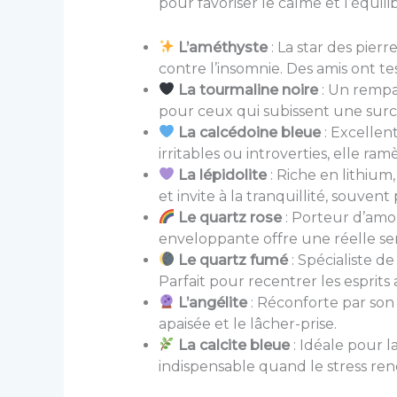
pour favoriser le calme et l’équili
L’améthyste
: La star des pierre
contre l’insomnie. Des amis ont test
La tourmaline noire
: Un rempar
pour ceux qui subissent une sur
La calcédoine bleue
: Excellen
irritables ou introverties, elle ram
La lépidolite
: Riche en lithium
et invite à la tranquillité, souven
Le quartz rose
: Porteur d’amou
enveloppante offre une réelle sen
Le quartz fumé
: Spécialiste de
Parfait pour recentrer les esprits 
L’angélite
: Réconforte par son
apaisée et le lâcher-prise.
La calcite bleue
: Idéale pour l
indispensable quand le stress ren