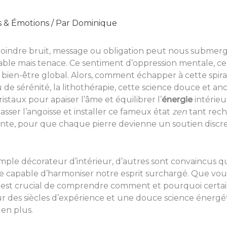
s & Émotions
/ Par
Dominique
oindre bruit, message ou obligation peut nous submerger,
able mais tenace. Ce sentiment d’oppression mentale, ce
e bien-être global. Alors, comment échapper à cette spi
 sérénité, la lithothérapie, cette science douce et anc
ristaux pour apaiser l’âme et équilibrer l’
énergie
intérieur
asser l’angoisse et installer ce fameux état
zen
tant rech
ante, pour que chaque pierre devienne un soutien discre
simple décorateur d’intérieur, d’autres sont convaincus 
e capable d’harmoniser notre esprit surchargé. Que vou
l est crucial de comprendre comment et pourquoi certai
ur des siècles d’expérience et une douce science énergét
 en plus.