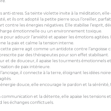
bre.
s anti-stress. Sa teinte violette invite à la méditation, ell
é, et ils ont adopté la petite pierre sous l’oreiller, parfa
t contre les énergies négatives. Elle stabilise l’esprit, d
charge émotionnelle ou un environnement toxique.
te pour adoucir l’anxiété et apaiser les émotions agitées
ène la paix et calme la tension interne.
, cette pierre agit comme un antidote contre l’angoisse c
t prescrite par des thérapeutes pour son effet stabilisant.
r et de douceur, il apaise les tourments émotionnels et
sation de paix intérieure.
 l’ancrage, il connecte à la terre, éloignant les idées noir
agités.
 énergie douce, elle encourage le pardon et la sérénité
a communication et la détente, elle apaise les tensions et
d les échanges conflictuels.