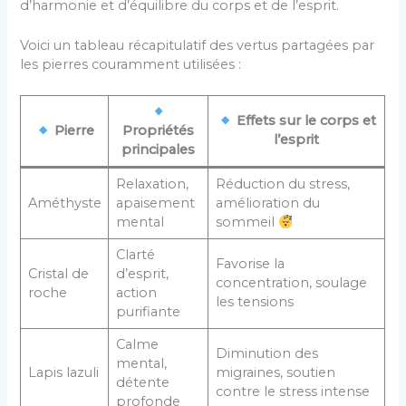
d’harmonie et d’équilibre du corps et de l’esprit.
Voici un tableau récapitulatif des vertus partagées par
les pierres couramment utilisées :
Effets sur le corps et
Pierre
Propriétés
l’esprit
principales
Relaxation,
Réduction du stress,
Améthyste
apaisement
amélioration du
mental
sommeil
Clarté
Favorise la
Cristal de
d’esprit,
concentration, soulage
roche
action
les tensions
purifiante
Calme
Diminution des
mental,
Lapis lazuli
migraines, soutien
détente
contre le stress intense
profonde