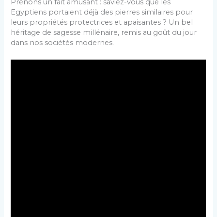
Prenons un fait amusant : saviez-vous que les
Egyptiens portaient déjà des pierres similaires pour
leurs propriétés protectrices et apaisantes ? Un bel
héritage de sagesse millénaire, remis au goût du jour
dans nos sociétés modernes.